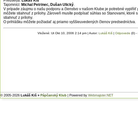
Predseda:
Lukáš Kiš
Tajomníci:
Michal Petrinec, Dušan Ulický
.
V prípade záujmu o našu podporu a členstvo v našom Klube je potrebné vyplňiť pr
môžete stiahnuť z prílohy. Zároveň musíte podpísať súhlas so Stanovami, ktoré s
stiahnuť z prílohy.
O prihlášku môžete požiadať aj priamo vyššieuvedených členov predsedníctva.
Vložené: Ut Okt 10, 2006 2:14 pm | Autor:
Lukáš Kiš
|
Odpovede
(0) -
© 2005-2026
Lukáš Kiš »
Pápčanský Klub
| Powered by
Webmajster.NET